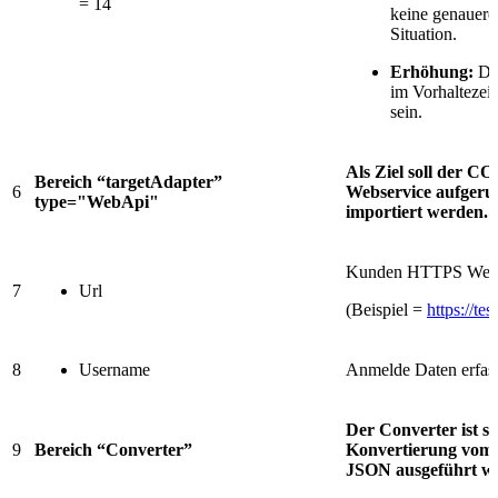
= 14
keine genauere
Situation.
Erhöhung:
Die
im Vorhaltezeit
sein.
Als Ziel soll de
Bereich “targetAdapter”
6
Webservice aufgeru
type="WebApi"
importiert werden.
Kunden HTTPS Webs
7
Url
(Beispiel =
https://te
8
Username
Anmelde Daten erfas
Der Converter ist so 
9
Bereich “Converter”
Konvertierung vom 
JSON ausgeführt wi