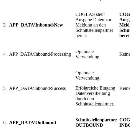
COGLAS stellt
COGLA
Ausgabe Daten zur
Ausga
3
APP_DATA\Inbound\New
Meldung an den
Meldu
Schnittstellenpartner
Schnit
bereit.
bereit.
Optionale
4
APP_DATA\Inbound\Processing
Keine 
Verwendung.
Optionale
Verwendung.
Erfolgreiche Eingang
5
APP_DATA\Inbound\Success
Keine 
Datenverarbeitung
durch den
Schnittstellenpartner.
Schnittstellenpartner
COG
6
APP_DATA\Outbound
OUTBOUND
INB