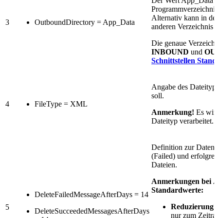
Der Wert App_Data ze
Programmverzeichn
Alternativ kann in de
3
OutboundDirectory = App_Data
anderen Verzeichnis e
Die genaue Verzeichn
INBOUND
und
OU
Schnittstellen Stand
Angabe des Dateityps
soll.
4
FileType = XML
Anmerkung!
Es wird
Dateityp verarbeitet.
Definition zur Datenv
(Failed) und erfolgre
Dateien.
Anmerkungen bei Ä
Standardwerte:
DeleteFailedMessageAfterDays = 14
Reduzierung:
5
DeleteSucceededMessagesAfterDays
nur zum Zeitr