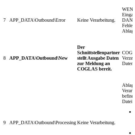
WENN 
Eingan
7
APP_DATA\Outbound\Error
Keine Verarbeitung.
DANN 
Fehle
Ablag
Der
Schnittstellenpartner
COG
8
APP_DATA\Outbound\New
stellt Ausgabe Daten
Verzei
zur Meldung an
Daten 
COGLAS bereit.
Ablage
Verarb
befind
Datei.
9
APP_DATA\Outbound\Processing
Keine Verarbeitung.