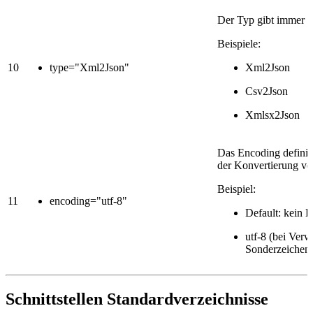
Der Typ gibt immer 
Beispiele:
10
type="Xml2Json"
Xml2Json
Csv2Json
Xmlsx2Json
Das Encoding definier
der Konvertierung ve
Beispiel:
11
encoding="utf-8"
Default: kein 
utf-8 (bei Ver
Sonderzeichen
Schnittstellen Standardverzeichnisse