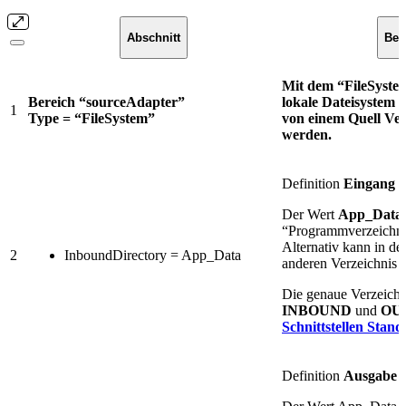
Abschnitt
Bes
Mit dem “FileSystem“
Bereich “sourceAdapter”
lokale Dateisystem 
1
Type = “FileSystem”
von einem Quell Ver
werden.
Definition
Eingang
V
Der Wert
App_Data
“Programmverzeichni
Alternativ kann in de
2
InboundDirectory = App_Data
anderen Verzeichnis e
Die genaue Verzeichn
INBOUND
und
OU
Schnittstellen Stand
Definition
Ausgabe