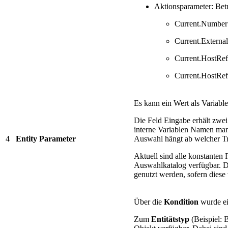
Aktionsparameter: Bet
Current.Number
Current.Extern
Current.HostRe
Current.HostRef
Es kann ein Wert als Variable
Die Feld Eingabe erhält zwei
interne Variablen Namen man
4
Entity Parameter
Auswahl hängt ab welcher Tr
Aktuell sind alle konstanten
Auswahlkatalog verfügbar. 
genutzt werden, sofern diese 
Über die
Kondition
wurde e
Zum
Entitätstyp
(Beispiel: 