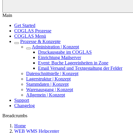
Main
Get Started
COGLAS Prozesse
COGLAS Menü
Prozesse & Konzepte
Administration | Konzept
Druckausgabe im COGLAS
Einrichtung Mailserver
Event: Buche Lagereinheiten in Zone
Email Versand und Textgestaltung der Felder
Datenschnittstelle | Konzept
Lagerstruktur | Konzept
Stammdaten | Konzept
Warenausgang | Konzept
Allgemein | Konzept
Support
Changelog
Breadcrumbs
Home
WEB WMS Helpcenter