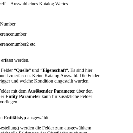
reff = Auswahl eines Katalog Wertes.
alNumber
ferencenumber
erencenumber2 etc.
 erfasst werden.
 Felder “
Quelle
“ und “
Eigenschaft
“. Es sind hier
uell zu erfassen. Keine Katalog Auswahl. Die Felder
igger und welche Kondition eingestellt wurden.
 Felder mit dem
Auslösender Parameter
über den
Der
Entity Parameter
kann für zusätzliche Felder
vorliegen.
in
Entitätstyp
ausgewählt.
Bestellung) werden die Felder zum ausgewähltem