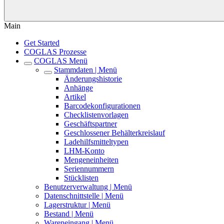
Main
Get Started
COGLAS Prozesse
COGLAS Menü
Stammdaten | Menü
Änderungshistorie
Anhänge
Artikel
Barcodekonfigurationen
Checklistenvorlagen
Geschäftspartner
Geschlossener Behälterkreislauf
Ladehilfsmitteltypen
LHM-Konto
Mengeneinheiten
Seriennummern
Stücklisten
Benutzerverwaltung | Menü
Datenschnittstelle | Menü
Lagerstruktur | Menü
Bestand | Menü
Wareneingang | Menü