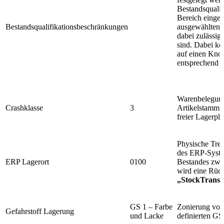
Bestandsqualif
Bereich eingel
Bestandsqualifikationsbeschränkungen
ausgewählten B
dabei zulässig
sind. Dabei k
auf einen Knot
entsprechend 
Warenbelegun
Crashklasse
3
Artikelstamm. 
freier Lagerplä
Physische Tre
des ERP-System
ERP Lagerort
0100
Bestandes zwi
wird eine Rü
„StockTransf
GS 1 – Farbe
Zonierung von 
Gefahrstoff Lagerung
und Lacke
definierten G