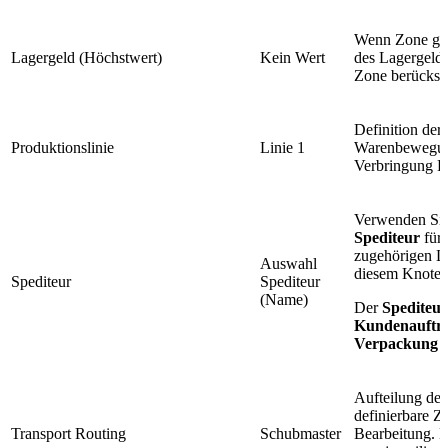
Wenn Zone gen
Lagergeld (Höchstwert)
Kein Wert
des Lagergelde
Zone berücksic
Definition der
Produktionslinie
Linie 1
Warenbewegung
Verbringung Fe
Verwenden Sie
Spediteur
für
zugehörigen La
Auswahl
diesem Knoten 
Spediteur
Spediteur
(Name)
Der
Spediteu
Kundenauftr
Verpackung
Aufteilung der 
definierbare Z
Transport Routing
Schubmaster
Bearbeitung. 