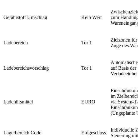
Zwischenziele 
Gefahrstoff Umschlag
Kein Wert
zum Handling 
Wareneingang /
Zielzonen für
Ladebereich
Tor 1
Zuge des War
Automatische E
Ladebereichsvorschlag
Tor 1
auf Basis der a
Verladeeinhei
Einschränkung 
im Zielbereich
Ladehilfsmittel
EURO
via System-TA
Einschränkung 
(Ungeplante U
Individuelle Z
Lagerbereich Code
Erdgeschoss
Steuerung mit 