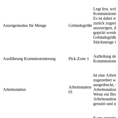
Legt fest, we
Kommissionierd
Es ist dabei m
zurück zugreif
Anzeigemodus für Menge
Gebindegröße
anzuzeigen, da
gepickt werden
Gebindegröße k
Stückmenge is
Aufteilung der
Ausführung Kommissionierung
Pick-Zone 1
Kommissionie
Ist eine Arbei
zugeordnet we
ausgedruckt, w
Arbeitsstation
Arbeitsstation
Arbeitsstation 
01
Wenn ein Benut
Arbeitsstation 
genutzt und ni
Kann genutzt 