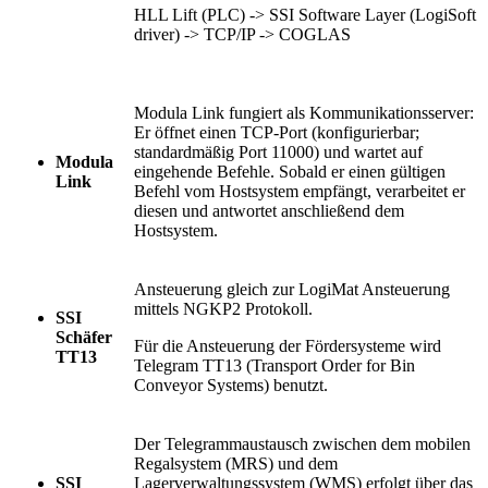
HLL Lift (PLC) -> SSI Software Layer (LogiSoft
driver) -> TCP/IP -> COGLAS
Modula Link fungiert als Kommunikationsserver:
Er öffnet einen TCP-Port (konfigurierbar;
standardmäßig Port 11000) und wartet auf
Modula
eingehende Befehle. Sobald er einen gültigen
Link
Befehl vom Hostsystem empfängt, verarbeitet er
diesen und antwortet anschließend dem
Hostsystem.
Ansteuerung gleich zur LogiMat Ansteuerung
mittels NGKP2 Protokoll.
SSI
Schäfer
Für die Ansteuerung der Fördersysteme wird
TT13
Telegram TT13 (Transport Order for Bin
Conveyor Systems) benutzt.
Der Telegrammaustausch zwischen dem mobilen
Regalsystem (MRS) und dem
SSI
Lagerverwaltungssystem (WMS) erfolgt über das