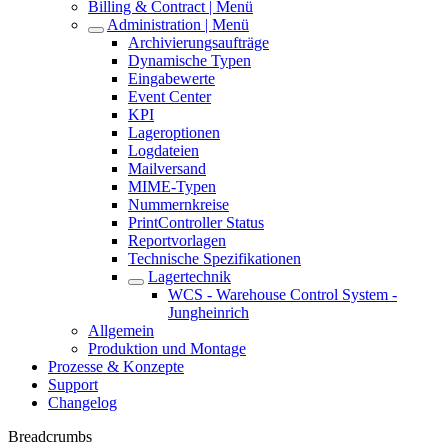
Billing & Contract | Menü
Administration | Menü
Archivierungsaufträge
Dynamische Typen
Eingabewerte
Event Center
KPI
Lageroptionen
Logdateien
Mailversand
MIME-Typen
Nummernkreise
PrintController Status
Reportvorlagen
Technische Spezifikationen
Lagertechnik
WCS - Warehouse Control System -
Jungheinrich
Allgemein
Produktion und Montage
Prozesse & Konzepte
Support
Changelog
Breadcrumbs