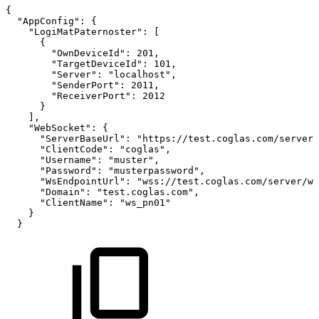
{
"AppConfig":
{
"LogiMatPaternoster":
[
{
"OwnDeviceId":
201,
"TargetDeviceId":
101,
"Server":
"localhost",
"SenderPort":
2011,
"ReceiverPort":
2012
}
],
"WebSocket":
{
"ServerBaseUrl":
"https://test.coglas.com/server/
"ClientCode":
"coglas",
"Username":
"muster",
"Password":
"musterpassword",
"WsEndpointUrl":
"wss://test.coglas.com/server/ws
"Domain":
"test.coglas.com",
"ClientName":
"ws_pn01"
}
}