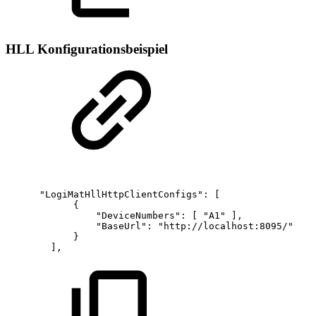
HLL Konfigurationsbeispiel
"LogiMatHllHttpClientConfigs":
[
{
"DeviceNumbers":
[
"A1"
],
"BaseUrl":
"http://localhost:8095/"
}
],