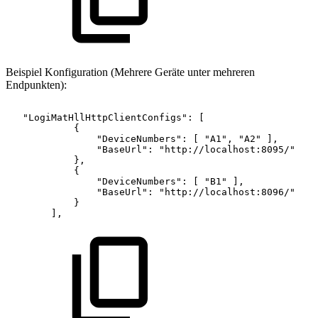
Beispiel Konfiguration (Mehrere Geräte unter mehreren
Endpunkten):
"LogiMatHllHttpClientConfigs":
[
{
"DeviceNumbers":
[
"A1",
"A2"
],
"BaseUrl":
"http://localhost:8095/"
},
{
"DeviceNumbers":
[
"B1"
],
"BaseUrl":
"http://localhost:8096/"
}
],