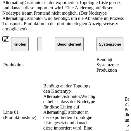
AlternatingDistributor in der exportierten Topologie Liste gesetzt
und danach diese importiert wird. Eine Änderung auf diesen
Nodetype ist am Frontend nicht möglich. (Der Nodetype
AlternatingDistributor wird benötigt, um die Abnahme im Prozess
Transport - Produktion in der dort hinterlegten Anzeigeweise zu
ermöglichen).
Knoten
Besonderheit
Systemzone
Benötigt
Produktion
Systemzone
Produktion
Benötigt an der Topology
den Knotentyp
AlternateDistributor.Wichtig
Ben
dabei ist, dass der Nodetype
Zuo
für diese Linien auf
Pro
Linie 01
AlternatingDistributor in
die
(Produktionslinie)
der exportierten Topologie
unt
Liste gesetzt und danach
- Z
diese importiert wird. Eine
erf