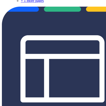
+
1 more pages