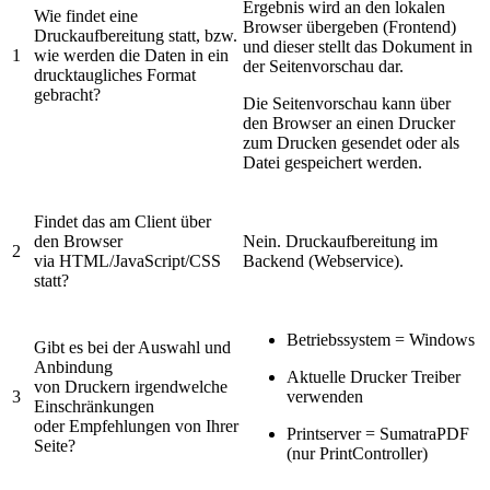
Ergebnis wird an den lokalen
Wie findet eine
Browser übergeben (Frontend)
Druckaufbereitung statt, bzw.
und dieser stellt das Dokument in
1
wie werden die Daten in ein
der Seitenvorschau dar.
drucktaugliches Format
gebracht?
Die Seitenvorschau kann über
den Browser an einen Drucker
zum Drucken gesendet oder als
Datei gespeichert werden.
Findet das am Client über
den Browser
Nein. Druckaufbereitung im
2
via HTML/JavaScript/CSS
Backend (Webservice).
statt?
Betriebssystem = Windows
Gibt es bei der Auswahl und
Anbindung
Aktuelle Drucker Treiber
von Druckern irgendwelche
3
verwenden
Einschränkungen
oder Empfehlungen von Ihrer
Printserver = SumatraPDF
Seite?
(nur PrintController)