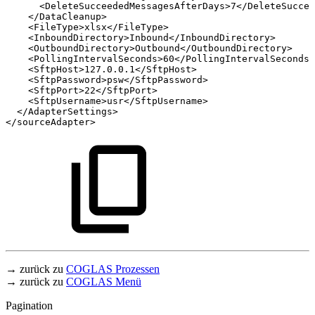
<DeleteSucceededMessagesAfterDays>7</DeleteSuccee
</DataCleanup>
<FileType>xlsx</FileType>
<InboundDirectory>Inbound</InboundDirectory>
<OutboundDirectory>Outbound</OutboundDirectory>
<PollingIntervalSeconds>60</PollingIntervalSeconds>
<SftpHost>127.0.0.1</SftpHost>
<SftpPassword>psw</SftpPassword>
<SftpPort>22</SftpPort>
<SftpUsername>usr</SftpUsername>
</AdapterSettings>
</sourceAdapter>
→ zurück zu
COGLAS Prozessen
→ zurück zu
COGLAS Menü
Pagination