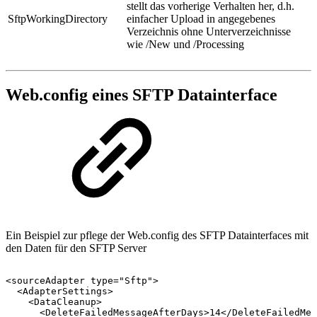
stellt das vorherige Verhalten her, d.h.
SftpWorkingDirectory
einfacher Upload in angegebenes
Verzeichnis ohne Unterverzeichnisse
wie /New und /Processing
Web.config eines SFTP Datainterface
Ein Beispiel zur pflege der Web.config des SFTP Datainterfaces mit
den Daten für den SFTP Server
<sourceAdapter
type="Sftp">
<AdapterSettings>
<DataCleanup>
<DeleteFailedMessageAfterDays>14</DeleteFailedMes