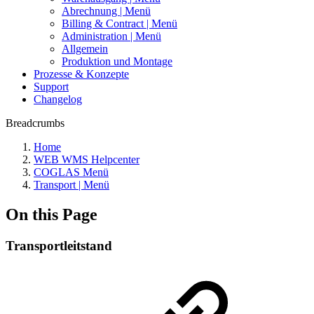
Abrechnung | Menü
Billing & Contract | Menü
Administration | Menü
Allgemein
Produktion und Montage
Prozesse & Konzepte
Support
Changelog
Breadcrumbs
Home
WEB WMS Helpcenter
COGLAS Menü
Transport | Menü
On this Page
Transportleitstand