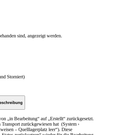
orhanden sind, angezeigt werden.
und Storniert)
eschreibung
on „in Bearbeitung“ auf „Erstellt“ zurückgesetzt.
en Transport zurückgewiesen hat (System ›
eisen – Quelllagerplatz leer“). Diese
„Status zurücksetzen“ wieder für die Bearbeitung