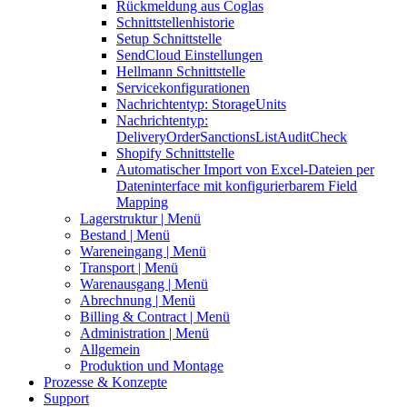
Rückmeldung aus Coglas
Schnittstellenhistorie
Setup Schnittstelle
SendCloud Einstellungen
Hellmann Schnittstelle
Servicekonfigurationen
Nachrichtentyp: StorageUnits
Nachrichtentyp:
DeliveryOrderSanctionsListAuditCheck
Shopify Schnittstelle
Automatischer Import von Excel-Dateien per
Dateninterface mit konfigurierbarem Field
Mapping
Lagerstruktur | Menü
Bestand | Menü
Wareneingang | Menü
Transport | Menü
Warenausgang | Menü
Abrechnung | Menü
Billing & Contract | Menü
Administration | Menü
Allgemein
Produktion und Montage
Prozesse & Konzepte
Support