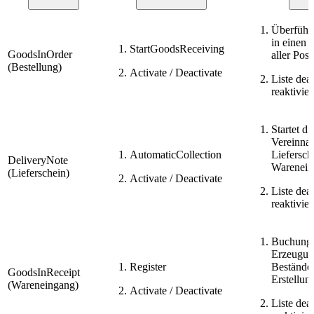
Überführ
in einen L
StartGoodsReceiving
GoodsInOrder
aller Pos
(Bestellung)
Activate / Deactivate
Liste dea
reaktivie
Startet d
Vereinna
AutomaticCollection
Liefersch
DeliveryNote
Warenein
(Lieferschein)
Activate / Deactivate
Liste dea
reaktivie
Buchung 
Erzeugun
Register
Bestände
GoodsInReceipt
Erstellun
(Wareneingang)
Activate / Deactivate
Liste dea