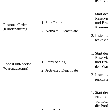
reaktivie
Start des
Reservie
StartOrder
und Erze
CustomerOrder
Kommi-Pi
(Kundenauftrag)
Activate / Deactivate
Liste dea
reaktivie
Start der
Reservie
StartLoading
und Erze
GoodsOutReceipt
den Ware
(Warenausgang)
Activate / Deactivate
Liste dea
reaktivie
Start der
Produkti
Vorholun
die Produ