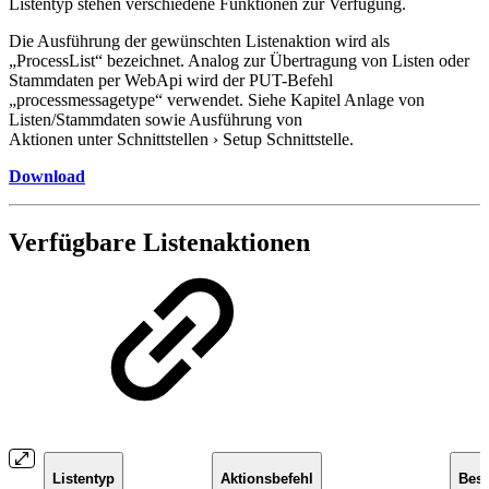
Listentyp stehen verschiedene Funktionen zur Verfügung.
Die Ausführung der gewünschten Listenaktion wird als
„ProcessList“ bezeichnet. Analog zur Übertragung von Listen oder
Stammdaten per WebApi wird der PUT-Befehl
„processmessagetype“ verwendet. Siehe Kapitel Anlage von
Listen/Stammdaten sowie Ausführung von
Aktionen unter Schnittstellen › Setup Schnittstelle.
Download
Verfügbare Listenaktionen
Listentyp
Aktionsbefehl
Bes