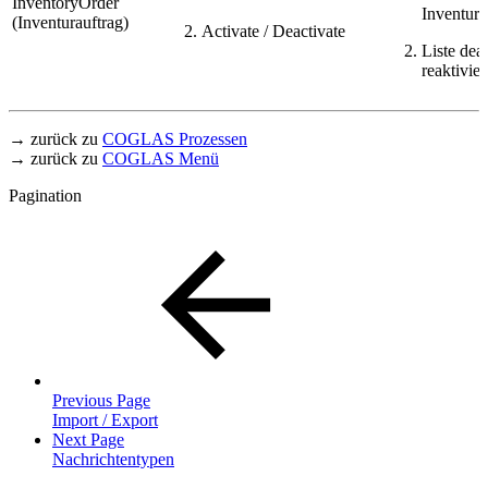
InventoryOrder
Inventurli
(Inventurauftrag)
Activate / Deactivate
Liste dea
reaktivie
→ zurück zu
COGLAS Prozessen
→ zurück zu
COGLAS Menü
Pagination
Previous Page
Import / Export
Next Page
Nachrichtentypen