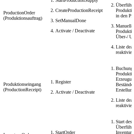
StartProductionSupply
Überführ
CreateProductionReceipt
Produktio
ProductionOrder
in den Pr
(Produktionsauftrag)
SetManualDone
Manuelle
Activate / Deactivate
Produktio
Über-/ Un
Liste dea
reaktivie
Buchung 
Produkti
Erzeugun
Register
Produktionseingang
Bestände
(ProductionReceipt)
Erstellun
Activate / Deactivate
Liste dea
reaktivie
Start des
Überführ
StartOrder
Inventura