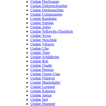
Update Flachzange
Update Elektroschrauber
Update Drehmaschine
Update Crimpzangen
Update Bandsäge
Update Astsäge
Update Zebra
Update Yellowfin-Thunfisch
Update Xerus
Update Waschbär
Update Vikunja
Update Uhu
Update Tiger
Update Schildkröte
Update Reh
Update Qualle
Update Pinguin
Update Orang-Utan
Update Nilpferd
Update Marienkäfer
Update Leopard
Update Känguru
Update Jaguar
Update Igel
Update Hummel