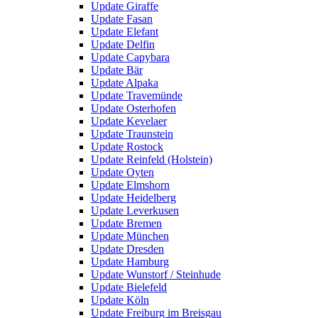
Update Giraffe
Update Fasan
Update Elefant
Update Delfin
Update Capybara
Update Bär
Update Alpaka
Update Travemünde
Update Osterhofen
Update Kevelaer
Update Traunstein
Update Rostock
Update Reinfeld (Holstein)
Update Oyten
Update Elmshorn
Update Heidelberg
Update Leverkusen
Update Bremen
Update München
Update Dresden
Update Hamburg
Update Wunstorf / Steinhude
Update Bielefeld
Update Köln
Update Freiburg im Breisgau