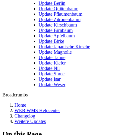
Update Berlin
Update Quittenbaum
Update Pflaumenbaum
Update Zitronenbaum
Update Kirschbaum
Update Birnbaum
Update Apfelbaum
Update Birke
Update Japanische Kirsche
Update Magnolie
Update Tanne
Update Kiefer
Update Nil
Update Spree
Update Isar
Update Weser
Breadcrumbs
Home
WEB WMS Helpcenter
Changelog
Weitere Updates
On this Page