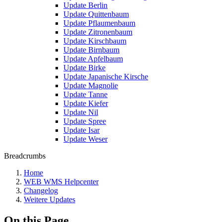
Update Berlin
Update Quittenbaum
Update Pflaumenbaum
Update Zitronenbaum
Update Kirschbaum
Update Birnbaum
Update Apfelbaum
Update Birke
Update Japanische Kirsche
Update Magnolie
Update Tanne
Update Kiefer
Update Nil
Update Spree
Update Isar
Update Weser
Breadcrumbs
Home
WEB WMS Helpcenter
Changelog
Weitere Updates
On this Page