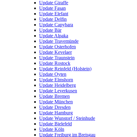
Update Giraffe
Update Fasan
Update Elefant
Update Delfin
Update Capybara
Update Bär
Update Alpaka
Update Travemünde
Update Osterhofen
Update Kevelaer
Update Traunstein
Update Rostock
Update Reinfeld (Holstein)
Update Oyten
Update Elmshorn
Update Heidelberg
Update Leverkusen
Update Bremen
Update München
Update Dresden
Update Hamburg
Update Wunstorf / Steinhude
Update Bielefeld
Update Köln
Update Freiburg im Breisgau