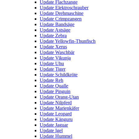
Update Flachzange
Update Elektroschrauber
Update Drehmaschine
Update Crimpzangen
Update Bandsäge
Update Astsäge
Update Zebra
Update Yellowfin-Thunfisch
Update Xerus
Update Waschbär
Update Vikunja
Update Uhu
Update Tiger
Update Schildkröte
Update Reh
Update Qualle
Update Pinguin
Update Orang-Utan
Update Nilpferd
Update Marienkäfer
Update Leopard
Update Känguru
Update Jaguar
Update Igel
Update Hummel