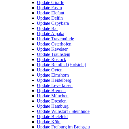
Update Giraffe
Update Fasan
Update Elefant
Update Delfin
Update Capybara
Update Bär
Update Alpaka
Update Travemünde
Update Osterhofen
Update Kevelaer
Update Traunstein
Update Rostock
Update Reinfeld (Holstein)
Update Oyten
Update Elmshorn
Update Heidelberg
Update Leverkusen
Update Bremen
Update München
Update Dresden
Update Hamburg
Update Wunstorf / Steinhude
Update Bielefeld
Update Köln
Update Freiburg im Breisgau