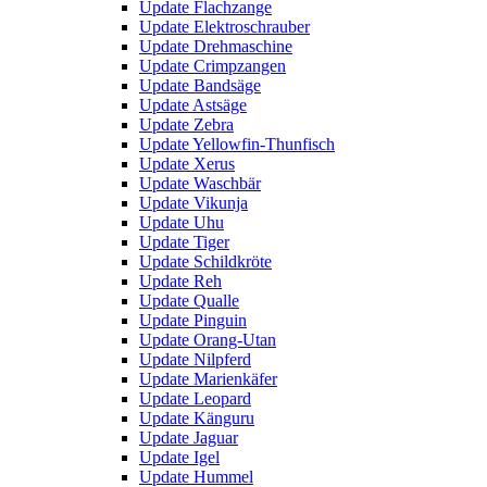
Update Flachzange
Update Elektroschrauber
Update Drehmaschine
Update Crimpzangen
Update Bandsäge
Update Astsäge
Update Zebra
Update Yellowfin-Thunfisch
Update Xerus
Update Waschbär
Update Vikunja
Update Uhu
Update Tiger
Update Schildkröte
Update Reh
Update Qualle
Update Pinguin
Update Orang-Utan
Update Nilpferd
Update Marienkäfer
Update Leopard
Update Känguru
Update Jaguar
Update Igel
Update Hummel