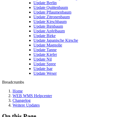
Update Berlin
Update Quittenbaum
Update Pflaumenbaum
Update Zitronenbaum
Update Kirschbaum
Update Birnbaum
Update Apfelbaum
Update Birke
Update Japanische Kirsche
Update Magnolie
Update Tanne
Update Kiefer
Update Nil
Update Spree
Update Isar
Update Weser
Breadcrumbs
Home
WEB WMS Helpcenter
Changelog
Weitere Updates
On this Page