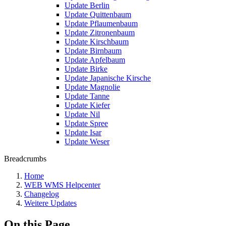
Update Berlin
Update Quittenbaum
Update Pflaumenbaum
Update Zitronenbaum
Update Kirschbaum
Update Birnbaum
Update Apfelbaum
Update Birke
Update Japanische Kirsche
Update Magnolie
Update Tanne
Update Kiefer
Update Nil
Update Spree
Update Isar
Update Weser
Breadcrumbs
Home
WEB WMS Helpcenter
Changelog
Weitere Updates
On this Page