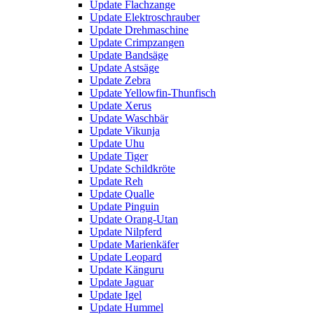
Update Flachzange
Update Elektroschrauber
Update Drehmaschine
Update Crimpzangen
Update Bandsäge
Update Astsäge
Update Zebra
Update Yellowfin-Thunfisch
Update Xerus
Update Waschbär
Update Vikunja
Update Uhu
Update Tiger
Update Schildkröte
Update Reh
Update Qualle
Update Pinguin
Update Orang-Utan
Update Nilpferd
Update Marienkäfer
Update Leopard
Update Känguru
Update Jaguar
Update Igel
Update Hummel