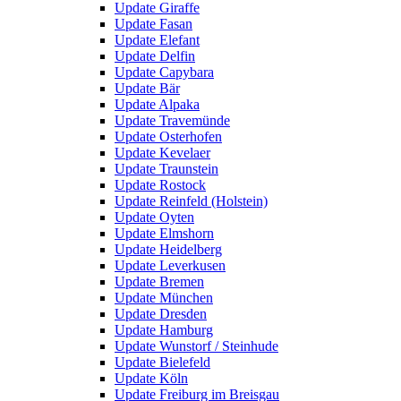
Update Giraffe
Update Fasan
Update Elefant
Update Delfin
Update Capybara
Update Bär
Update Alpaka
Update Travemünde
Update Osterhofen
Update Kevelaer
Update Traunstein
Update Rostock
Update Reinfeld (Holstein)
Update Oyten
Update Elmshorn
Update Heidelberg
Update Leverkusen
Update Bremen
Update München
Update Dresden
Update Hamburg
Update Wunstorf / Steinhude
Update Bielefeld
Update Köln
Update Freiburg im Breisgau