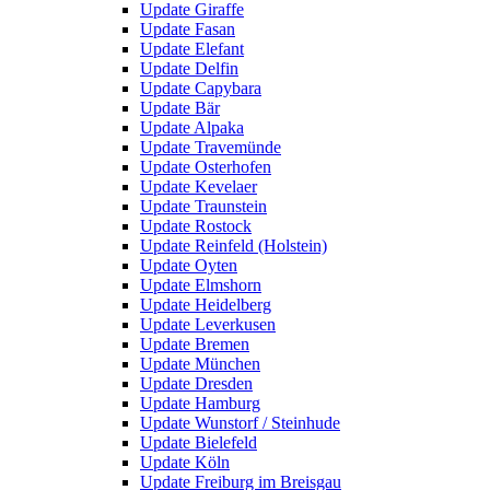
Update Giraffe
Update Fasan
Update Elefant
Update Delfin
Update Capybara
Update Bär
Update Alpaka
Update Travemünde
Update Osterhofen
Update Kevelaer
Update Traunstein
Update Rostock
Update Reinfeld (Holstein)
Update Oyten
Update Elmshorn
Update Heidelberg
Update Leverkusen
Update Bremen
Update München
Update Dresden
Update Hamburg
Update Wunstorf / Steinhude
Update Bielefeld
Update Köln
Update Freiburg im Breisgau