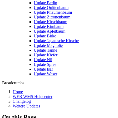
Update Berlin
Update Quittenbaum
Update Pflaumenbaum
Update Zitronenbaum
Update Kirschbaum
Update Birnbaum
Update Apfelbaum
Update Birke
Update Japanische Kirsche
Update Magnolie
Update Tanne
Update Kiefer
Update Nil
Update Spree
Update Isar
Update Weser
Breadcrumbs
Home
WEB WMS Helpcenter
Changelog
Weitere Updates
On this Page