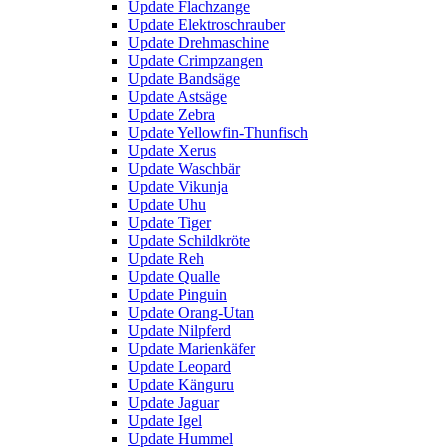
Update Flachzange
Update Elektroschrauber
Update Drehmaschine
Update Crimpzangen
Update Bandsäge
Update Astsäge
Update Zebra
Update Yellowfin-Thunfisch
Update Xerus
Update Waschbär
Update Vikunja
Update Uhu
Update Tiger
Update Schildkröte
Update Reh
Update Qualle
Update Pinguin
Update Orang-Utan
Update Nilpferd
Update Marienkäfer
Update Leopard
Update Känguru
Update Jaguar
Update Igel
Update Hummel