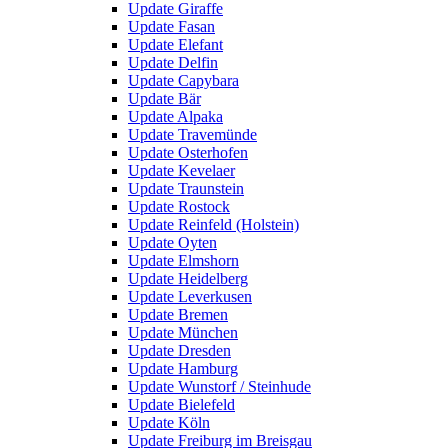
Update Giraffe
Update Fasan
Update Elefant
Update Delfin
Update Capybara
Update Bär
Update Alpaka
Update Travemünde
Update Osterhofen
Update Kevelaer
Update Traunstein
Update Rostock
Update Reinfeld (Holstein)
Update Oyten
Update Elmshorn
Update Heidelberg
Update Leverkusen
Update Bremen
Update München
Update Dresden
Update Hamburg
Update Wunstorf / Steinhude
Update Bielefeld
Update Köln
Update Freiburg im Breisgau