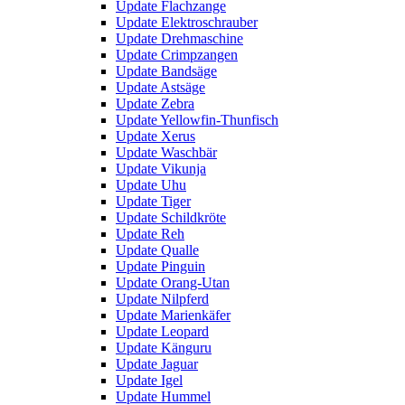
Update Flachzange
Update Elektroschrauber
Update Drehmaschine
Update Crimpzangen
Update Bandsäge
Update Astsäge
Update Zebra
Update Yellowfin-Thunfisch
Update Xerus
Update Waschbär
Update Vikunja
Update Uhu
Update Tiger
Update Schildkröte
Update Reh
Update Qualle
Update Pinguin
Update Orang-Utan
Update Nilpferd
Update Marienkäfer
Update Leopard
Update Känguru
Update Jaguar
Update Igel
Update Hummel