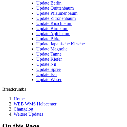
Update Berlin
Update Quittenbaum
Update Pflaumenbaum
Update Zitronenbaum
Update Kirschbaum
Update Birnbaum
Update Apfelbaum
Update Birke
Update Japanische Kirsche
Update Magnolie
Update Tanne
Update Kiefer
Update Nil
Update Spree
Update Isar
Update Weser
Breadcrumbs
Home
WEB WMS Helpcenter
Changelog
Weitere Updates
On this Page