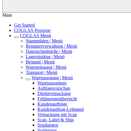
Main
Get Started
COGLAS Prozesse
COGLAS Menü
Stammdaten | Menü
Benutzerverwaltung | Menü
Datenschnittstelle | Menü
Lagerstruktur | Menü
Bestand | Menü
Wareneingang | Menü
Transport | Menü
Warenausgang | Menü
Warenausgänge
Auftragsvorschau
Direktverpackung
Fehlmengenübersicht
Kundenaufträge
Kundenauftrag-Leitstand
Verpackung mit Scan
Scan, Label & Ship
Sendungen
Sortierung