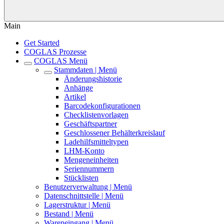
Main
Get Started
COGLAS Prozesse
COGLAS Menü
Stammdaten | Menü
Änderungshistorie
Anhänge
Artikel
Barcodekonfigurationen
Checklistenvorlagen
Geschäftspartner
Geschlossener Behälterkreislauf
Ladehilfsmitteltypen
LHM-Konto
Mengeneinheiten
Seriennummern
Stücklisten
Benutzerverwaltung | Menü
Datenschnittstelle | Menü
Lagerstruktur | Menü
Bestand | Menü
Wareneingang | Menü