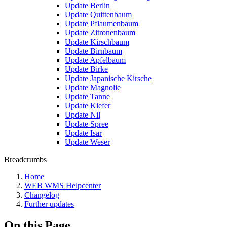
Update Berlin
Update Quittenbaum
Update Pflaumenbaum
Update Zitronenbaum
Update Kirschbaum
Update Birnbaum
Update Apfelbaum
Update Birke
Update Japanische Kirsche
Update Magnolie
Update Tanne
Update Kiefer
Update Nil
Update Spree
Update Isar
Update Weser
Breadcrumbs
Home
WEB WMS Helpcenter
Changelog
Further updates
On this Page