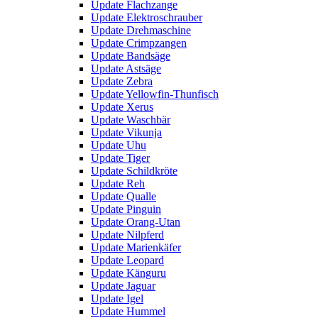
Update Flachzange
Update Elektroschrauber
Update Drehmaschine
Update Crimpzangen
Update Bandsäge
Update Astsäge
Update Zebra
Update Yellowfin-Thunfisch
Update Xerus
Update Waschbär
Update Vikunja
Update Uhu
Update Tiger
Update Schildkröte
Update Reh
Update Qualle
Update Pinguin
Update Orang-Utan
Update Nilpferd
Update Marienkäfer
Update Leopard
Update Känguru
Update Jaguar
Update Igel
Update Hummel