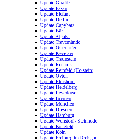
Update Giraffe
Update Fasan
Update Elefant
Update Delfin
Update Capybara
Update Bär
Update Alpaka
Update Travemünde
Update Osterhofen
Update Kevelaer
Update Traunstein
Update Rostock
Update Reinfeld (Holstein)
Update Oyten
Update Elmshorn
Update Heidelberg
Update Leverkusen
Update Bremen
Update München
Update Dresden
Update Hamburg
Update Wunstorf / Steinhude
Update Bielefeld
Update Köln
Update Freiburg im Breisgau