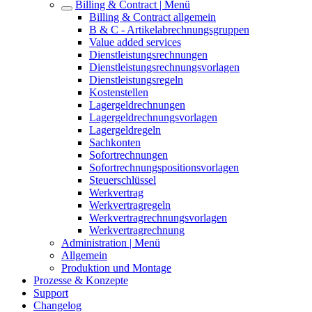
Billing & Contract | Menü
Billing & Contract allgemein
B & C - Artikelabrechnungsgruppen
Value added services
Dienstleistungsrechnungen
Dienstleistungsrechnungsvorlagen
Dienstleistungsregeln
Kostenstellen
Lagergeldrechnungen
Lagergeldrechnungsvorlagen
Lagergeldregeln
Sachkonten
Sofortrechnungen
Sofortrechnungspositionsvorlagen
Steuerschlüssel
Werkvertrag
Werkvertragregeln
Werkvertragrechnungsvorlagen
Werkvertragrechnung
Administration | Menü
Allgemein
Produktion und Montage
Prozesse & Konzepte
Support
Changelog