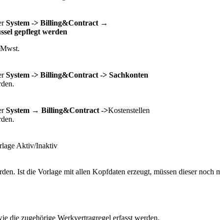
er
System -> Billing&Contract →
ssel gepflegt werden
 Mwst.
er
System -> Billing&Contract -> Sachkonten
rden.
er
System → Billing&Contract ->
Kostenstellen
rden.
rlage Aktiv/Inaktiv
den. Ist die Vorlage mit allen Kopfdaten erzeugt, müssen dieser noch 
e die zugehörige Werkvertragregel erfasst werden.