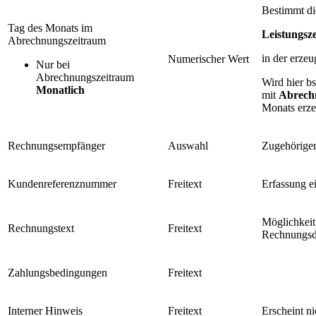
Bestimmt di
Tag des Monats im
Leistungsz
Abrechnungszeitraum
in der erze
Numerischer Wert
Nur bei
Abrechnungszeitraum
Wird hier b
Monatlich
mit
Abrech
Monats erze
Rechnungsempfänger
Auswahl
Zugehörige
Kundenreferenznummer
Freitext
Erfassung e
Möglichkeit
Rechnungstext
Freitext
Rechnungs
Zahlungsbedingungen
Freitext
Interner Hinweis
Freitext
Erscheint n