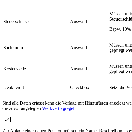
Müssen unt
Steuerschlü
Steuerschlüssel
Auswahl
Bspw. 19%
Müssen unt
Sachkonto
Auswahl
gepflegt we
Müssen unt
Kostenstelle
Auswahl
gepflegt we
Deaktiviert
Checkbox
Setzt die Vo
Sind alle Daten erfasst kann die Vorlage mit
Hinzufügen
angelegt wer
die zuvor angelegten
Werkvertragregeln
.
Zur Anlage einer neuen Position müssen ein Name, Beschreibung sowi